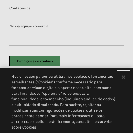
Contate-nos
Nossa equipe comercial
Definições de cookies
Disclaimers Legais
Termos de Uso
Aviso de Cookies
Nós e nossos parceiros utilizamos cookies e ferramentas
Política de Privacidade
Portal de privacidade do cliente (em inglês)
semelhantes (“Cookies”) conforme necessário para
Não Venda Minhas Informações Pessoais
© 2026 S&P Global
fornecer serviços digitais e operar nosso site, bem como
para finalidades “opcionais” relacionadas a
funcionalidade, desempenho (incluindo análise de dados)
e publicidade direcionada. Para aceitar, rejeitar ou
modificar suas configurações de cookies, utilize os
botões neste banner. Para mais informações ou para
alterar sua escolha posteriormente, consulte nosso Aviso
sobre Cookies.