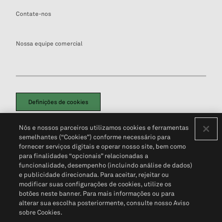
Contate-nos
Nossa equipe comercial
Definições de cookies
Disclaimers Legais
Termos de Uso
Aviso de Cookies
Nós e nossos parceiros utilizamos cookies e ferramentas
Política de Privacidade
Portal de privacidade do cliente (em inglês)
semelhantes (“Cookies”) conforme necessário para
Não Venda Minhas Informações Pessoais
© 2026 S&P Global
fornecer serviços digitais e operar nosso site, bem como
para finalidades “opcionais” relacionadas a
funcionalidade, desempenho (incluindo análise de dados)
e publicidade direcionada. Para aceitar, rejeitar ou
modificar suas configurações de cookies, utilize os
botões neste banner. Para mais informações ou para
alterar sua escolha posteriormente, consulte nosso Aviso
sobre Cookies.