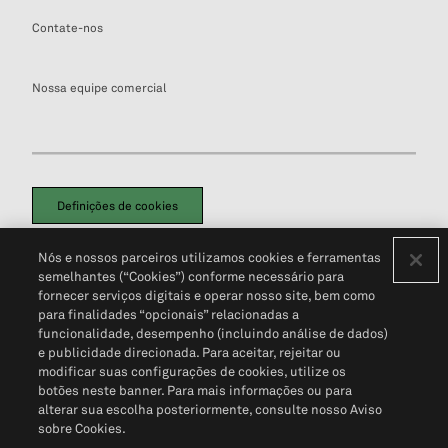
Contate-nos
Nossa equipe comercial
Definições de cookies
Disclaimers Legais
Termos de Uso
Aviso de Cookies
Nós e nossos parceiros utilizamos cookies e ferramentas
Política de Privacidade
Portal de privacidade do cliente (em inglês)
semelhantes (“Cookies”) conforme necessário para
Não Venda Minhas Informações Pessoais
© 2026 S&P Global
fornecer serviços digitais e operar nosso site, bem como
para finalidades “opcionais” relacionadas a
funcionalidade, desempenho (incluindo análise de dados)
e publicidade direcionada. Para aceitar, rejeitar ou
modificar suas configurações de cookies, utilize os
botões neste banner. Para mais informações ou para
alterar sua escolha posteriormente, consulte nosso Aviso
sobre Cookies.