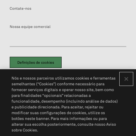
Contate-nos
Nossa equipe comercial
Definições de cookies
Disclaimers Legais
Termos de Uso
Aviso de Cookies
Nós e nossos parceiros utilizamos cookies e ferramentas
Política de Privacidade
Portal de privacidade do cliente (em inglês)
semelhantes (“Cookies”) conforme necessário para
Não Venda Minhas Informações Pessoais
© 2026 S&P Global
fornecer serviços digitais e operar nosso site, bem como
para finalidades “opcionais” relacionadas a
funcionalidade, desempenho (incluindo análise de dados)
e publicidade direcionada. Para aceitar, rejeitar ou
modificar suas configurações de cookies, utilize os
botões neste banner. Para mais informações ou para
alterar sua escolha posteriormente, consulte nosso Aviso
sobre Cookies.