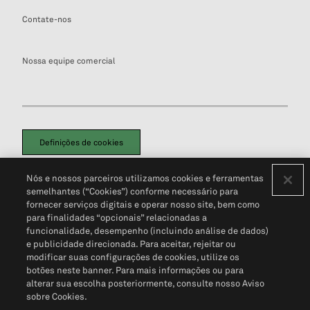
Contate-nos
Nossa equipe comercial
Definições de cookies
Disclaimers Legais
Termos de Uso
Aviso de Cookies
Nós e nossos parceiros utilizamos cookies e ferramentas
Política de Privacidade
Portal de privacidade do cliente (em inglês)
semelhantes (“Cookies”) conforme necessário para
Não Venda Minhas Informações Pessoais
© 2026 S&P Global
fornecer serviços digitais e operar nosso site, bem como
para finalidades “opcionais” relacionadas a
funcionalidade, desempenho (incluindo análise de dados)
e publicidade direcionada. Para aceitar, rejeitar ou
modificar suas configurações de cookies, utilize os
botões neste banner. Para mais informações ou para
alterar sua escolha posteriormente, consulte nosso Aviso
sobre Cookies.