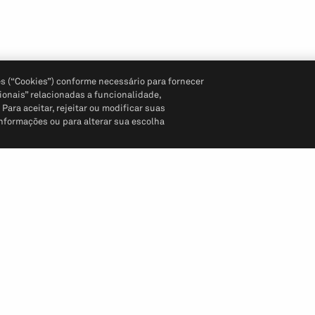
s (“Cookies”) conforme necessário para fornecer
ionais” relacionadas a funcionalidade,
ara aceitar, rejeitar ou modificar suas
informações ou para alterar sua escolha
Siga-nos