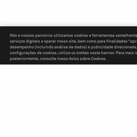
Nós e nossos parceiros utilizamos cookies e ferramentas semelhante
serviços digitais e operar nosso site, bem como para finalidades “opc
desempenho (incluindo análise de dados) e publicidade direcionada. P
configurações de cookies, utilize os botões neste banner. Para mais 
posteriormente, consulte nosso Aviso sobre Cookies.