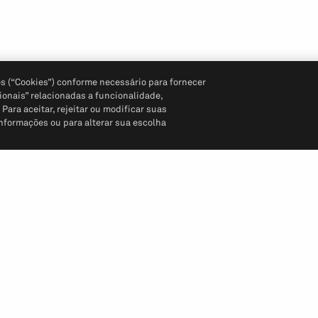
s (“Cookies”) conforme necessário para fornecer
ionais” relacionadas a funcionalidade,
ara aceitar, rejeitar ou modificar suas
informações ou para alterar sua escolha
Siga-nos