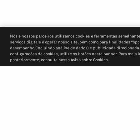
Nós e nossos parceiros utilizamos cookies e ferramentas semelhante
serviços digitais e operar nosso site, bem como para finalidades “opc
desempenho (incluindo análise de dados) e publicidade direcionada. P
configurações de cookies, utilize os botões neste banner. Para mais 
posteriormente, consulte nosso Aviso sobre Cookies.