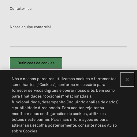
Contate-nos
Nossa equipe comercial
Definições de cookies
Disclaimers Legais
Termos de Uso
Aviso de Cookies
Nós e nossos parceiros utilizamos cookies e ferramentas
Política de Privacidade
Portal de privacidade do cliente (em inglês)
semelhantes (“Cookies”) conforme necessário para
Não Venda Minhas Informações Pessoais
© 2026 S&P Global
fornecer serviços digitais e operar nosso site, bem como
para finalidades “opcionais” relacionadas a
funcionalidade, desempenho (incluindo análise de dados)
e publicidade direcionada. Para aceitar, rejeitar ou
modificar suas configurações de cookies, utilize os
botões neste banner. Para mais informações ou para
alterar sua escolha posteriormente, consulte nosso Aviso
sobre Cookies.