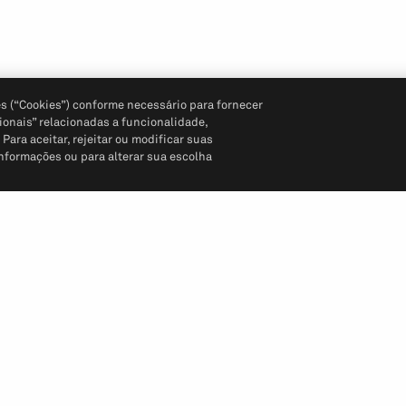
s (“Cookies”) conforme necessário para fornecer
ionais” relacionadas a funcionalidade,
ara aceitar, rejeitar ou modificar suas
informações ou para alterar sua escolha
Siga-nos