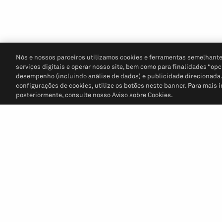
Nós e nossos parceiros utilizamos cookies e ferramentas semelhante
serviços digitais e operar nosso site, bem como para finalidades “opc
desempenho (incluindo análise de dados) e publicidade direcionada. P
configurações de cookies, utilize os botões neste banner. Para mais 
posteriormente, consulte nosso Aviso sobre Cookies.