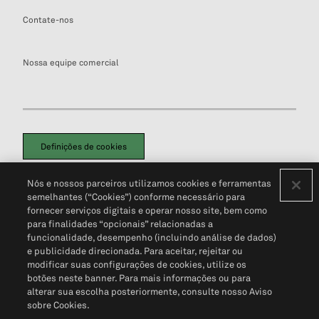
Contate-nos
Nossa equipe comercial
Definições de cookies
Disclaimers Legais
Termos de Uso
Aviso de Cookies
Nós e nossos parceiros utilizamos cookies e ferramentas
Política de Privacidade
Portal de privacidade do cliente (em inglês)
semelhantes (“Cookies”) conforme necessário para
Não Venda Minhas Informações Pessoais
© 2026 S&P Global
fornecer serviços digitais e operar nosso site, bem como
para finalidades “opcionais” relacionadas a
funcionalidade, desempenho (incluindo análise de dados)
e publicidade direcionada. Para aceitar, rejeitar ou
modificar suas configurações de cookies, utilize os
botões neste banner. Para mais informações ou para
alterar sua escolha posteriormente, consulte nosso Aviso
sobre Cookies.