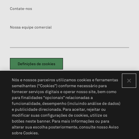
Contate-nos
Nossa equipe comercial
Definições de cookies
Disclaimers Legais
Termos de Uso
Aviso de Cookies
Nós e nossos parceiros utilizamos cookies e ferramentas
Política de Privacidade
Portal de privacidade do cliente (em inglês)
semelhantes (“Cookies”) conforme necessário para
Não Venda Minhas Informações Pessoais
© 2026 S&P Global
fornecer serviços digitais e operar nosso site, bem como
para finalidades “opcionais” relacionadas a
funcionalidade, desempenho (incluindo análise de dados)
e publicidade direcionada. Para aceitar, rejeitar ou
modificar suas configurações de cookies, utilize os
botões neste banner. Para mais informações ou para
alterar sua escolha posteriormente, consulte nosso Aviso
sobre Cookies.