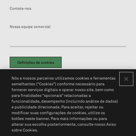
Contate-nos
Nossa equipe comercial
Definições de cookies
Disclaimers Legais
Termos de Uso
Aviso de Cookies
Nós e nossos parceiros utilizamos cookies e ferramentas
Política de Privacidade
Portal de privacidade do cliente (em inglês)
semelhantes (“Cookies”) conforme necessário para
Não Venda Minhas Informações Pessoais
© 2026 S&P Global
fornecer serviços digitais e operar nosso site, bem como
para finalidades “opcionais” relacionadas a
funcionalidade, desempenho (incluindo análise de dados)
e publicidade direcionada. Para aceitar, rejeitar ou
modificar suas configurações de cookies, utilize os
botões neste banner. Para mais informações ou para
alterar sua escolha posteriormente, consulte nosso Aviso
sobre Cookies.