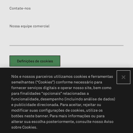
Contate-nos
Nossa equipe comercial
Definições de cookies
Disclaimers Legais
Termos de Uso
Aviso de Cookies
Nós e nossos parceiros utilizamos cookies e ferramentas
Política de Privacidade
Portal de privacidade do cliente (em inglês)
semelhantes (“Cookies”) conforme necessário para
Não Venda Minhas Informações Pessoais
© 2026 S&P Global
fornecer serviços digitais e operar nosso site, bem como
para finalidades “opcionais” relacionadas a
funcionalidade, desempenho (incluindo análise de dados)
e publicidade direcionada. Para aceitar, rejeitar ou
modificar suas configurações de cookies, utilize os
botões neste banner. Para mais informações ou para
alterar sua escolha posteriormente, consulte nosso Aviso
sobre Cookies.