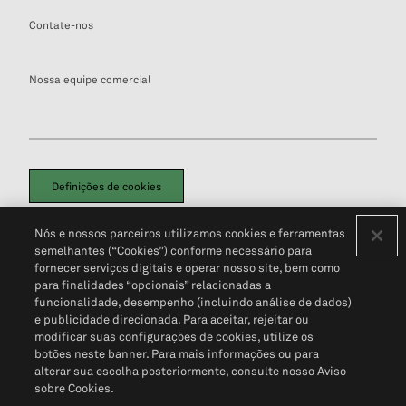
Contate-nos
Nossa equipe comercial
Definições de cookies
Disclaimers Legais
Termos de Uso
Aviso de Cookies
Nós e nossos parceiros utilizamos cookies e ferramentas
Política de Privacidade
Portal de privacidade do cliente (em inglês)
semelhantes (“Cookies”) conforme necessário para
Não Venda Minhas Informações Pessoais
© 2026 S&P Global
fornecer serviços digitais e operar nosso site, bem como
para finalidades “opcionais” relacionadas a
funcionalidade, desempenho (incluindo análise de dados)
e publicidade direcionada. Para aceitar, rejeitar ou
modificar suas configurações de cookies, utilize os
botões neste banner. Para mais informações ou para
alterar sua escolha posteriormente, consulte nosso Aviso
sobre Cookies.