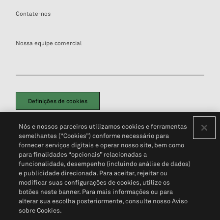
Contate-nos
Nossa equipe comercial
Definições de cookies
Disclaimers Legais
Termos de Uso
Aviso de Cookies
Nós e nossos parceiros utilizamos cookies e ferramentas
Política de Privacidade
Portal de privacidade do cliente (em inglês)
semelhantes (“Cookies”) conforme necessário para
Não Venda Minhas Informações Pessoais
© 2026 S&P Global
fornecer serviços digitais e operar nosso site, bem como
para finalidades “opcionais” relacionadas a
funcionalidade, desempenho (incluindo análise de dados)
e publicidade direcionada. Para aceitar, rejeitar ou
modificar suas configurações de cookies, utilize os
botões neste banner. Para mais informações ou para
alterar sua escolha posteriormente, consulte nosso Aviso
sobre Cookies.