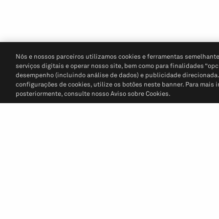
Nós e nossos parceiros utilizamos cookies e ferramentas semelhante
serviços digitais e operar nosso site, bem como para finalidades “opc
desempenho (incluindo análise de dados) e publicidade direcionada. P
configurações de cookies, utilize os botões neste banner. Para mais 
posteriormente, consulte nosso Aviso sobre Cookies.