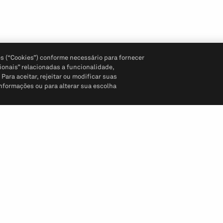
s (“Cookies”) conforme necessário para fornecer
ionais” relacionadas a funcionalidade,
ara aceitar, rejeitar ou modificar suas
informações ou para alterar sua escolha
Siga-nos