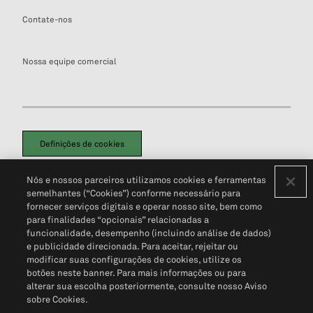
Contate-nos
Nossa equipe comercial
Definições de cookies
Disclaimers Legais
Termos de Uso
Aviso de Cookies
Nós e nossos parceiros utilizamos cookies e ferramentas
Política de Privacidade
Portal de privacidade do cliente (em inglês)
semelhantes (“Cookies”) conforme necessário para
Não Venda Minhas Informações Pessoais
© 2026 S&P Global
fornecer serviços digitais e operar nosso site, bem como
para finalidades “opcionais” relacionadas a
funcionalidade, desempenho (incluindo análise de dados)
e publicidade direcionada. Para aceitar, rejeitar ou
modificar suas configurações de cookies, utilize os
botões neste banner. Para mais informações ou para
alterar sua escolha posteriormente, consulte nosso Aviso
sobre Cookies.