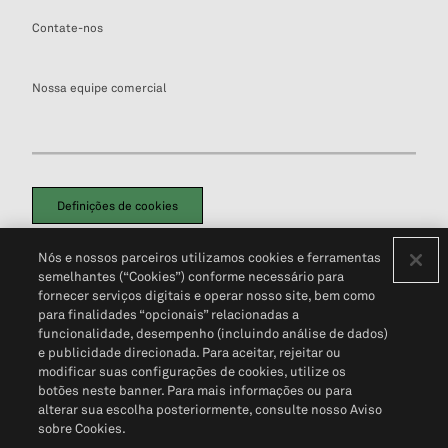
Contate-nos
Nossa equipe comercial
Definições de cookies
Disclaimers Legais
Termos de Uso
Aviso de Cookies
Nós e nossos parceiros utilizamos cookies e ferramentas
Política de Privacidade
Portal de privacidade do cliente (em inglês)
semelhantes (“Cookies”) conforme necessário para
Não Venda Minhas Informações Pessoais
© 2026 S&P Global
fornecer serviços digitais e operar nosso site, bem como
para finalidades “opcionais” relacionadas a
funcionalidade, desempenho (incluindo análise de dados)
e publicidade direcionada. Para aceitar, rejeitar ou
modificar suas configurações de cookies, utilize os
botões neste banner. Para mais informações ou para
alterar sua escolha posteriormente, consulte nosso Aviso
sobre Cookies.