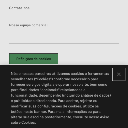
Contate-nos
Nossa equipe comercial
Definições de cookies
Disclaimers Legais
Termos de Uso
Aviso de Cookies
Nós e nossos parceiros utilizamos cookies e ferramentas
Política de Privacidade
Portal de privacidade do cliente (em inglês)
semelhantes (“Cookies”) conforme necessário para
Não Venda Minhas Informações Pessoais
© 2026 S&P Global
fornecer serviços digitais e operar nosso site, bem como
para finalidades “opcionais” relacionadas a
funcionalidade, desempenho (incluindo análise de dados)
e publicidade direcionada. Para aceitar, rejeitar ou
modificar suas configurações de cookies, utilize os
botões neste banner. Para mais informações ou para
alterar sua escolha posteriormente, consulte nosso Aviso
sobre Cookies.