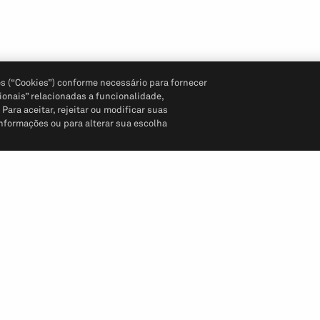
s (“Cookies”) conforme necessário para fornecer
ionais” relacionadas a funcionalidade,
ara aceitar, rejeitar ou modificar suas
informações ou para alterar sua escolha
Siga-nos