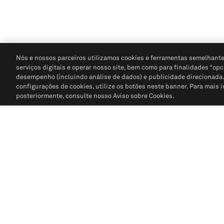
Nós e nossos parceiros utilizamos cookies e ferramentas semelhante
serviços digitais e operar nosso site, bem como para finalidades “opc
desempenho (incluindo análise de dados) e publicidade direcionada. P
configurações de cookies, utilize os botões neste banner. Para mais 
posteriormente, consulte nosso Aviso sobre Cookies.