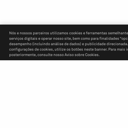
Nós e nossos parceiros utilizamos cookies e ferramentas semelhante
serviços digitais e operar nosso site, bem como para finalidades “opc
desempenho (incluindo análise de dados) e publicidade direcionada. P
configurações de cookies, utilize os botões neste banner. Para mais 
posteriormente, consulte nosso Aviso sobre Cookies.