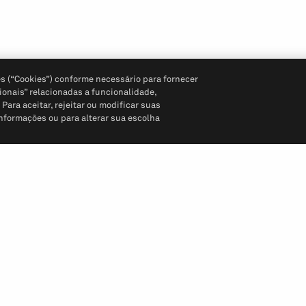
s (“Cookies”) conforme necessário para fornecer
ionais” relacionadas a funcionalidade,
ara aceitar, rejeitar ou modificar suas
informações ou para alterar sua escolha
Siga-nos