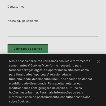
Contate-nos
Nossa equipe comercial
Definições de cookies
Disclaimers Legais
Termos de Uso
Aviso de Cookies
Nós e nossos parceiros utilizamos cookies e ferramentas
Política de Privacidade
Portal de privacidade do cliente (em inglês)
semelhantes (“Cookies”) conforme necessário para
Não Venda Minhas Informações Pessoais
© 2026 S&P Global
fornecer serviços digitais e operar nosso site, bem como
para finalidades “opcionais” relacionadas a
funcionalidade, desempenho (incluindo análise de dados)
e publicidade direcionada. Para aceitar, rejeitar ou
modificar suas configurações de cookies, utilize os
botões neste banner. Para mais informações ou para
alterar sua escolha posteriormente, consulte nosso Aviso
sobre Cookies.