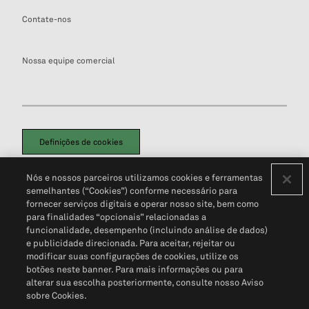
Contate-nos
Nossa equipe comercial
Definições de cookies
Disclaimers Legais
Termos de Uso
Aviso de Cookies
Nós e nossos parceiros utilizamos cookies e ferramentas
Política de Privacidade
Portal de privacidade do cliente (em inglês)
semelhantes (“Cookies”) conforme necessário para
Não Venda Minhas Informações Pessoais
© 2026 S&P Global
fornecer serviços digitais e operar nosso site, bem como
para finalidades “opcionais” relacionadas a
funcionalidade, desempenho (incluindo análise de dados)
e publicidade direcionada. Para aceitar, rejeitar ou
modificar suas configurações de cookies, utilize os
botões neste banner. Para mais informações ou para
alterar sua escolha posteriormente, consulte nosso Aviso
sobre Cookies.