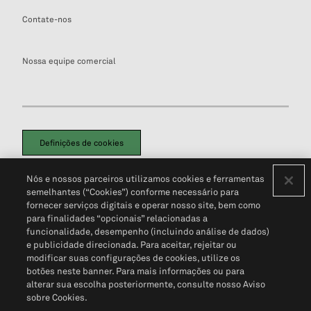
Contate-nos
Nossa equipe comercial
Definições de cookies
Disclaimers Legais
Termos de Uso
Aviso de Cookies
Nós e nossos parceiros utilizamos cookies e ferramentas
Política de Privacidade
Portal de privacidade do cliente (em inglês)
semelhantes (“Cookies”) conforme necessário para
Não Venda Minhas Informações Pessoais
© 2026 S&P Global
fornecer serviços digitais e operar nosso site, bem como
para finalidades “opcionais” relacionadas a
funcionalidade, desempenho (incluindo análise de dados)
e publicidade direcionada. Para aceitar, rejeitar ou
modificar suas configurações de cookies, utilize os
botões neste banner. Para mais informações ou para
alterar sua escolha posteriormente, consulte nosso Aviso
sobre Cookies.