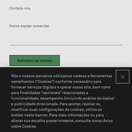
Contate-nos
Nossa equipe comercial
Definições de cookies
Disclaimers Legais
Termos de Uso
Aviso de Cookies
Nós e nossos parceiros utilizamos cookies e ferramentas
Política de Privacidade
Portal de privacidade do cliente (em inglês)
semelhantes (“Cookies”) conforme necessário para
Não Venda Minhas Informações Pessoais
© 2026 S&P Global
fornecer serviços digitais e operar nosso site, bem como
para finalidades “opcionais” relacionadas a
funcionalidade, desempenho (incluindo análise de dados)
e publicidade direcionada. Para aceitar, rejeitar ou
modificar suas configurações de cookies, utilize os
botões neste banner. Para mais informações ou para
alterar sua escolha posteriormente, consulte nosso Aviso
sobre Cookies.