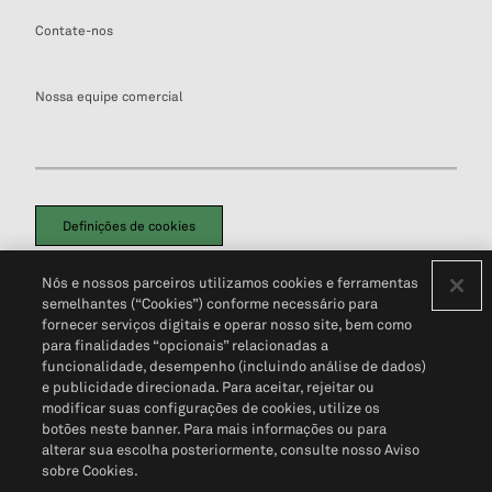
Contate-nos
Nossa equipe comercial
Definições de cookies
Disclaimers Legais
Termos de Uso
Aviso de Cookies
Nós e nossos parceiros utilizamos cookies e ferramentas
Política de Privacidade
Portal de privacidade do cliente (em inglês)
semelhantes (“Cookies”) conforme necessário para
Não Venda Minhas Informações Pessoais
© 2026 S&P Global
fornecer serviços digitais e operar nosso site, bem como
para finalidades “opcionais” relacionadas a
funcionalidade, desempenho (incluindo análise de dados)
e publicidade direcionada. Para aceitar, rejeitar ou
modificar suas configurações de cookies, utilize os
botões neste banner. Para mais informações ou para
alterar sua escolha posteriormente, consulte nosso Aviso
sobre Cookies.