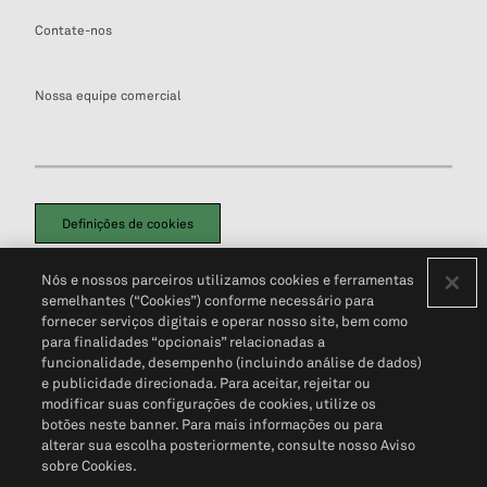
Contate-nos
Nossa equipe comercial
Definições de cookies
Disclaimers Legais
Termos de Uso
Aviso de Cookies
Nós e nossos parceiros utilizamos cookies e ferramentas
Política de Privacidade
Portal de privacidade do cliente (em inglês)
semelhantes (“Cookies”) conforme necessário para
Não Venda Minhas Informações Pessoais
© 2026 S&P Global
fornecer serviços digitais e operar nosso site, bem como
para finalidades “opcionais” relacionadas a
funcionalidade, desempenho (incluindo análise de dados)
e publicidade direcionada. Para aceitar, rejeitar ou
modificar suas configurações de cookies, utilize os
botões neste banner. Para mais informações ou para
alterar sua escolha posteriormente, consulte nosso Aviso
sobre Cookies.