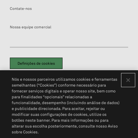
Contate-nos
Nossa equipe comercial
Definições de cookies
Disclaimers Legais
Termos de Uso
Aviso de Cookies
Nós e nossos parceiros utilizamos cookies e ferramentas
Política de Privacidade
Portal de privacidade do cliente (em inglês)
semelhantes (“Cookies”) conforme necessário para
Não Venda Minhas Informações Pessoais
© 2026 S&P Global
fornecer serviços digitais e operar nosso site, bem como
para finalidades “opcionais” relacionadas a
funcionalidade, desempenho (incluindo análise de dados)
e publicidade direcionada. Para aceitar, rejeitar ou
modificar suas configurações de cookies, utilize os
botões neste banner. Para mais informações ou para
alterar sua escolha posteriormente, consulte nosso Aviso
sobre Cookies.