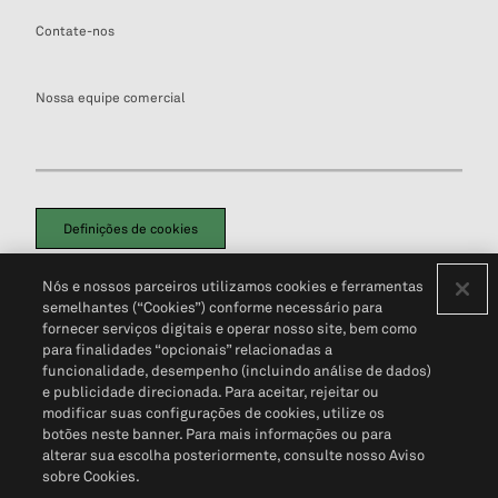
Contate-nos
Nossa equipe comercial
Definições de cookies
Disclaimers Legais
Termos de Uso
Aviso de Cookies
Nós e nossos parceiros utilizamos cookies e ferramentas
Política de Privacidade
Portal de privacidade do cliente (em inglês)
semelhantes (“Cookies”) conforme necessário para
Não Venda Minhas Informações Pessoais
© 2026 S&P Global
fornecer serviços digitais e operar nosso site, bem como
para finalidades “opcionais” relacionadas a
funcionalidade, desempenho (incluindo análise de dados)
e publicidade direcionada. Para aceitar, rejeitar ou
modificar suas configurações de cookies, utilize os
botões neste banner. Para mais informações ou para
alterar sua escolha posteriormente, consulte nosso Aviso
sobre Cookies.