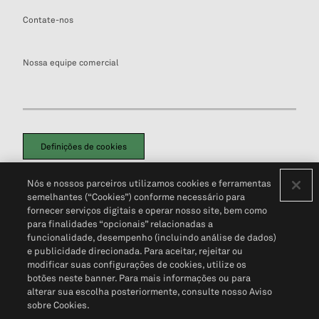
Contate-nos
Nossa equipe comercial
Definições de cookies
Disclaimers Legais
Termos de Uso
Aviso de Cookies
Nós e nossos parceiros utilizamos cookies e ferramentas
Política de Privacidade
Portal de privacidade do cliente (em inglês)
semelhantes (“Cookies”) conforme necessário para
Não Venda Minhas Informações Pessoais
© 2026 S&P Global
fornecer serviços digitais e operar nosso site, bem como
para finalidades “opcionais” relacionadas a
funcionalidade, desempenho (incluindo análise de dados)
e publicidade direcionada. Para aceitar, rejeitar ou
modificar suas configurações de cookies, utilize os
botões neste banner. Para mais informações ou para
alterar sua escolha posteriormente, consulte nosso Aviso
sobre Cookies.