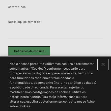
Contate-nos
Nossa equipe comercial
Definições de cookies
Disclaimers Legais
Termos de Uso
Aviso de Cookies
Nós e nossos parceiros utilizamos cookies e ferramentas
Política de Privacidade
Portal de privacidade do cliente (em inglês)
semelhantes (“Cookies”) conforme necessário para
Não Venda Minhas Informações Pessoais
© 2026 S&P Global
fornecer serviços digitais e operar nosso site, bem como
para finalidades “opcionais” relacionadas a
funcionalidade, desempenho (incluindo análise de dados)
e publicidade direcionada. Para aceitar, rejeitar ou
modificar suas configurações de cookies, utilize os
botões neste banner. Para mais informações ou para
alterar sua escolha posteriormente, consulte nosso Aviso
sobre Cookies.