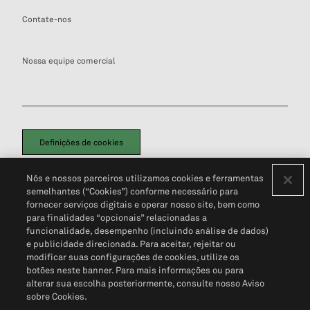
Contate-nos
Nossa equipe comercial
Definições de cookies
Disclaimers Legais
Termos de Uso
Aviso de Cookies
Nós e nossos parceiros utilizamos cookies e ferramentas
Política de Privacidade
Portal de privacidade do cliente (em inglês)
semelhantes (“Cookies”) conforme necessário para
Não Venda Minhas Informações Pessoais
© 2026 S&P Global
fornecer serviços digitais e operar nosso site, bem como
para finalidades “opcionais” relacionadas a
funcionalidade, desempenho (incluindo análise de dados)
e publicidade direcionada. Para aceitar, rejeitar ou
modificar suas configurações de cookies, utilize os
botões neste banner. Para mais informações ou para
alterar sua escolha posteriormente, consulte nosso Aviso
sobre Cookies.