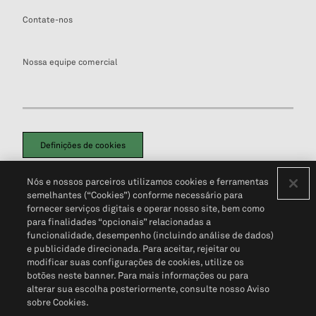
Contate-nos
Nossa equipe comercial
Definições de cookies
Disclaimers Legais
Termos de Uso
Aviso de Cookies
Nós e nossos parceiros utilizamos cookies e ferramentas
Política de Privacidade
Portal de privacidade do cliente (em inglês)
semelhantes (“Cookies”) conforme necessário para
Não Venda Minhas Informações Pessoais
© 2026 S&P Global
fornecer serviços digitais e operar nosso site, bem como
para finalidades “opcionais” relacionadas a
funcionalidade, desempenho (incluindo análise de dados)
e publicidade direcionada. Para aceitar, rejeitar ou
modificar suas configurações de cookies, utilize os
botões neste banner. Para mais informações ou para
alterar sua escolha posteriormente, consulte nosso Aviso
sobre Cookies.