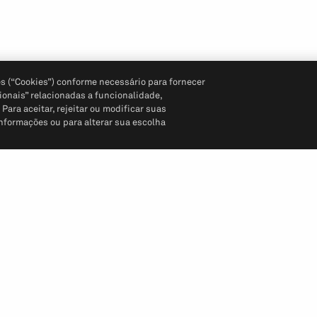
s (“Cookies”) conforme necessário para fornecer
ionais” relacionadas a funcionalidade,
ara aceitar, rejeitar ou modificar suas
informações ou para alterar sua escolha
Siga-nos