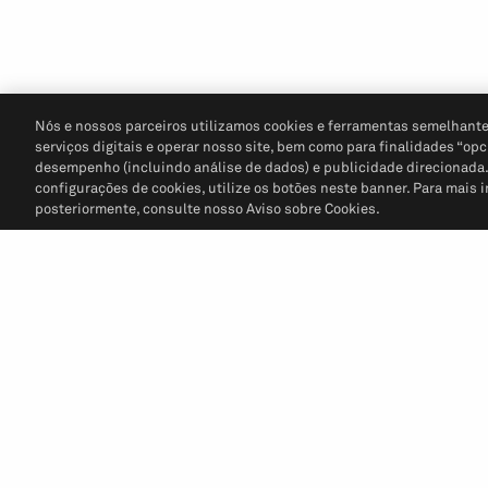
Nós e nossos parceiros utilizamos cookies e ferramentas semelhante
serviços digitais e operar nosso site, bem como para finalidades “opc
desempenho (incluindo análise de dados) e publicidade direcionada. P
configurações de cookies, utilize os botões neste banner. Para mais 
posteriormente, consulte nosso Aviso sobre Cookies.