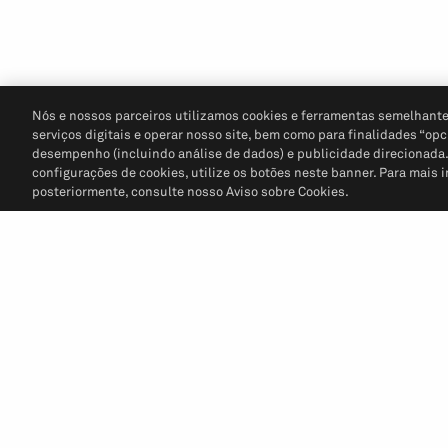
Nós e nossos parceiros utilizamos cookies e ferramentas semelhante
serviços digitais e operar nosso site, bem como para finalidades “opc
desempenho (incluindo análise de dados) e publicidade direcionada. P
configurações de cookies, utilize os botões neste banner. Para mais 
posteriormente, consulte nosso Aviso sobre Cookies.