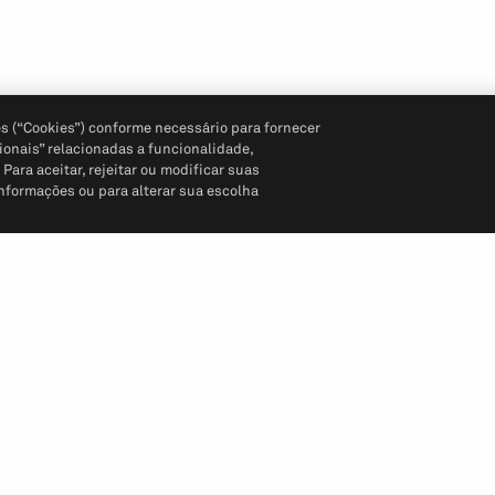
s (“Cookies”) conforme necessário para fornecer
ionais” relacionadas a funcionalidade,
ara aceitar, rejeitar ou modificar suas
informações ou para alterar sua escolha
Siga-nos