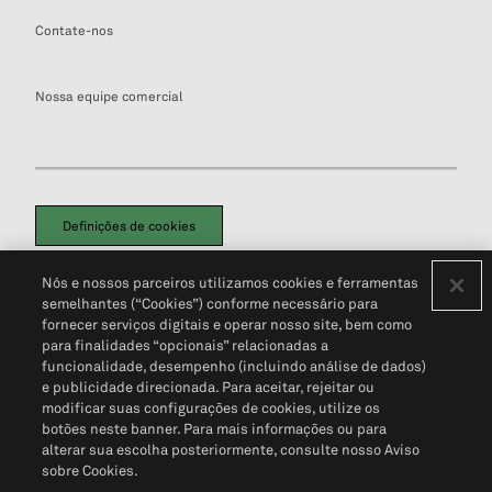
Contate-nos
Nossa equipe comercial
Definições de cookies
Disclaimers Legais
Termos de Uso
Aviso de Cookies
Nós e nossos parceiros utilizamos cookies e ferramentas
Política de Privacidade
Portal de privacidade do cliente (em inglês)
semelhantes (“Cookies”) conforme necessário para
Não Venda Minhas Informações Pessoais
© 2026 S&P Global
fornecer serviços digitais e operar nosso site, bem como
para finalidades “opcionais” relacionadas a
funcionalidade, desempenho (incluindo análise de dados)
e publicidade direcionada. Para aceitar, rejeitar ou
modificar suas configurações de cookies, utilize os
botões neste banner. Para mais informações ou para
alterar sua escolha posteriormente, consulte nosso Aviso
sobre Cookies.