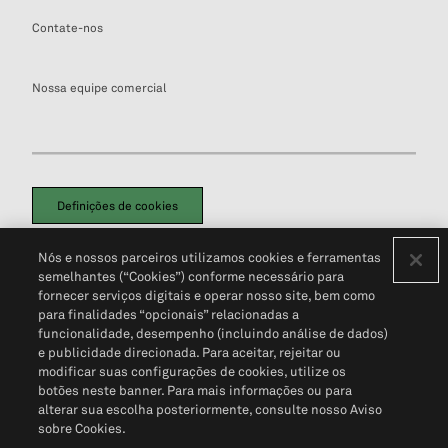
Contate-nos
Nossa equipe comercial
Definições de cookies
Disclaimers Legais
Termos de Uso
Aviso de Cookies
Nós e nossos parceiros utilizamos cookies e ferramentas
Política de Privacidade
Portal de privacidade do cliente (em inglês)
semelhantes (“Cookies”) conforme necessário para
Não Venda Minhas Informações Pessoais
© 2026 S&P Global
fornecer serviços digitais e operar nosso site, bem como
para finalidades “opcionais” relacionadas a
funcionalidade, desempenho (incluindo análise de dados)
e publicidade direcionada. Para aceitar, rejeitar ou
modificar suas configurações de cookies, utilize os
botões neste banner. Para mais informações ou para
alterar sua escolha posteriormente, consulte nosso Aviso
sobre Cookies.