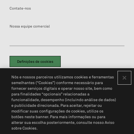
Contate-nos
Nossa equipe comercial
Definições de cookies
Disclaimers Legais
Termos de Uso
Aviso de Cookies
Nós e nossos parceiros utilizamos cookies e ferramentas
Política de Privacidade
Portal de privacidade do cliente (em inglês)
semelhantes (“Cookies”) conforme necessário para
Não Venda Minhas Informações Pessoais
© 2026 S&P Global
fornecer serviços digitais e operar nosso site, bem como
para finalidades “opcionais” relacionadas a
funcionalidade, desempenho (incluindo análise de dados)
e publicidade direcionada. Para aceitar, rejeitar ou
modificar suas configurações de cookies, utilize os
botões neste banner. Para mais informações ou para
alterar sua escolha posteriormente, consulte nosso Aviso
sobre Cookies.