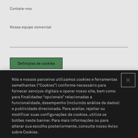
Contate-nos
Nossa equipe comercial
Definições de cookies
Disclaimers Legais
Termos de Uso
Aviso de Cookies
Nós e nossos parceiros utilizamos cookies e ferramentas
Política de Privacidade
Portal de privacidade do cliente (em inglês)
semelhantes (“Cookies”) conforme necessário para
Não Venda Minhas Informações Pessoais
© 2026 S&P Global
fornecer serviços digitais e operar nosso site, bem como
para finalidades “opcionais” relacionadas a
funcionalidade, desempenho (incluindo análise de dados)
e publicidade direcionada. Para aceitar, rejeitar ou
modificar suas configurações de cookies, utilize os
botões neste banner. Para mais informações ou para
alterar sua escolha posteriormente, consulte nosso Aviso
sobre Cookies.