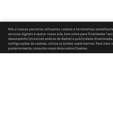
Nós e nossos parceiros utilizamos cookies e ferramentas semelhante
serviços digitais e operar nosso site, bem como para finalidades “opc
desempenho (incluindo análise de dados) e publicidade direcionada. P
configurações de cookies, utilize os botões neste banner. Para mais 
posteriormente, consulte nosso Aviso sobre Cookies.