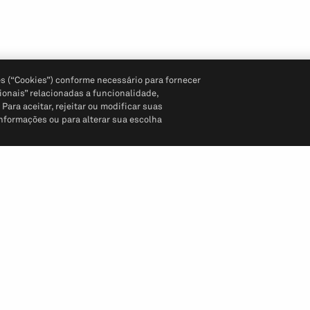
s (“Cookies”) conforme necessário para fornecer
ionais” relacionadas a funcionalidade,
ara aceitar, rejeitar ou modificar suas
informações ou para alterar sua escolha
Siga-nos