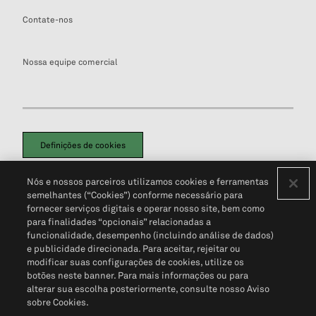
Contate-nos
Nossa equipe comercial
Definições de cookies
Disclaimers Legais
Termos de Uso
Aviso de Cookies
Nós e nossos parceiros utilizamos cookies e ferramentas
Política de Privacidade
Portal de privacidade do cliente (em inglês)
semelhantes (“Cookies”) conforme necessário para
Não Venda Minhas Informações Pessoais
© 2026 S&P Global
fornecer serviços digitais e operar nosso site, bem como
para finalidades “opcionais” relacionadas a
funcionalidade, desempenho (incluindo análise de dados)
e publicidade direcionada. Para aceitar, rejeitar ou
modificar suas configurações de cookies, utilize os
botões neste banner. Para mais informações ou para
alterar sua escolha posteriormente, consulte nosso Aviso
sobre Cookies.