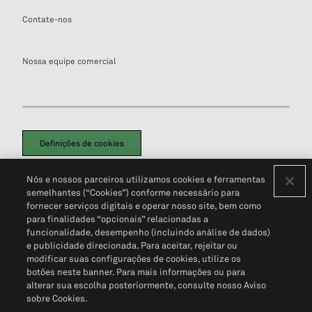
Contate-nos
Nossa equipe comercial
Definições de cookies
Disclaimers Legais
Termos de Uso
Aviso de Cookies
Nós e nossos parceiros utilizamos cookies e ferramentas
Política de Privacidade
Portal de privacidade do cliente (em inglês)
semelhantes (“Cookies”) conforme necessário para
Não Venda Minhas Informações Pessoais
© 2026 S&P Global
fornecer serviços digitais e operar nosso site, bem como
para finalidades “opcionais” relacionadas a
funcionalidade, desempenho (incluindo análise de dados)
e publicidade direcionada. Para aceitar, rejeitar ou
modificar suas configurações de cookies, utilize os
botões neste banner. Para mais informações ou para
alterar sua escolha posteriormente, consulte nosso Aviso
sobre Cookies.