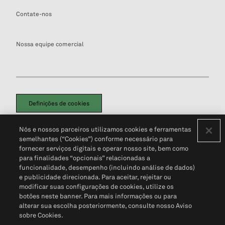
Contate-nos
Nossa equipe comercial
Definições de cookies
Disclaimers Legais
Termos de Uso
Aviso de Cookies
Nós e nossos parceiros utilizamos cookies e ferramentas
Política de Privacidade
Portal de privacidade do cliente (em inglês)
semelhantes (“Cookies”) conforme necessário para
Não Venda Minhas Informações Pessoais
© 2026 S&P Global
fornecer serviços digitais e operar nosso site, bem como
para finalidades “opcionais” relacionadas a
funcionalidade, desempenho (incluindo análise de dados)
e publicidade direcionada. Para aceitar, rejeitar ou
modificar suas configurações de cookies, utilize os
botões neste banner. Para mais informações ou para
alterar sua escolha posteriormente, consulte nosso Aviso
sobre Cookies.