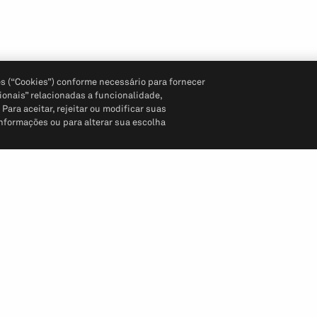
s (“Cookies”) conforme necessário para fornecer
ionais” relacionadas a funcionalidade,
ara aceitar, rejeitar ou modificar suas
informações ou para alterar sua escolha
Siga-nos