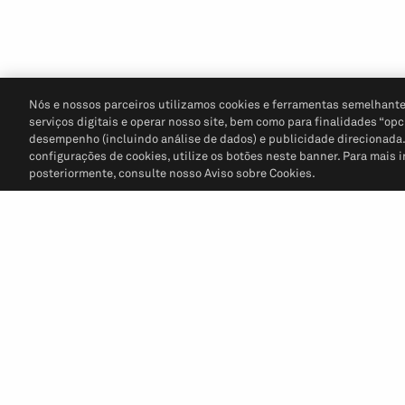
Nós e nossos parceiros utilizamos cookies e ferramentas semelhante
serviços digitais e operar nosso site, bem como para finalidades “opc
desempenho (incluindo análise de dados) e publicidade direcionada. P
configurações de cookies, utilize os botões neste banner. Para mais 
posteriormente, consulte nosso Aviso sobre Cookies.