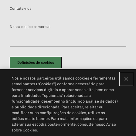
Contate-nos
Nossa equipe comercial
Definições de cookies
Disclaimers Legais
Termos de Uso
Aviso de Cookies
Nós e nossos parceiros utilizamos cookies e ferramentas
Política de Privacidade
Portal de privacidade do cliente (em inglês)
semelhantes (“Cookies”) conforme necessário para
Não Venda Minhas Informações Pessoais
© 2026 S&P Global
fornecer serviços digitais e operar nosso site, bem como
para finalidades “opcionais” relacionadas a
funcionalidade, desempenho (incluindo análise de dados)
e publicidade direcionada. Para aceitar, rejeitar ou
modificar suas configurações de cookies, utilize os
botões neste banner. Para mais informações ou para
alterar sua escolha posteriormente, consulte nosso Aviso
sobre Cookies.