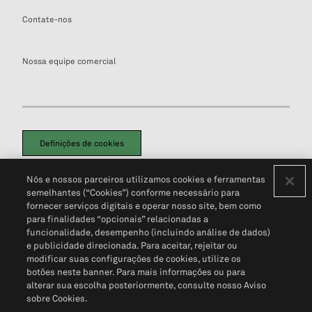
Contate-nos
Nossa equipe comercial
Definições de cookies
Disclaimers Legais
Termos de Uso
Aviso de Cookies
Nós e nossos parceiros utilizamos cookies e ferramentas
Política de Privacidade
Portal de privacidade do cliente (em inglês)
semelhantes (“Cookies”) conforme necessário para
Não Venda Minhas Informações Pessoais
© 2026 S&P Global
fornecer serviços digitais e operar nosso site, bem como
para finalidades “opcionais” relacionadas a
funcionalidade, desempenho (incluindo análise de dados)
e publicidade direcionada. Para aceitar, rejeitar ou
modificar suas configurações de cookies, utilize os
botões neste banner. Para mais informações ou para
alterar sua escolha posteriormente, consulte nosso Aviso
sobre Cookies.