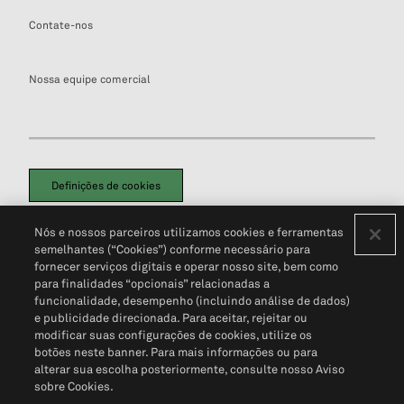
Contate-nos
Nossa equipe comercial
Definições de cookies
Disclaimers Legais
Termos de Uso
Aviso de Cookies
Nós e nossos parceiros utilizamos cookies e ferramentas
Política de Privacidade
Portal de privacidade do cliente (em inglês)
semelhantes (“Cookies”) conforme necessário para
Não Venda Minhas Informações Pessoais
© 2026 S&P Global
fornecer serviços digitais e operar nosso site, bem como
para finalidades “opcionais” relacionadas a
funcionalidade, desempenho (incluindo análise de dados)
e publicidade direcionada. Para aceitar, rejeitar ou
modificar suas configurações de cookies, utilize os
botões neste banner. Para mais informações ou para
alterar sua escolha posteriormente, consulte nosso Aviso
sobre Cookies.