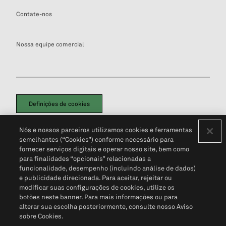
Contate-nos
Nossa equipe comercial
Definições de cookies
Disclaimers Legais
Termos de Uso
Aviso de Cookies
Nós e nossos parceiros utilizamos cookies e ferramentas
Política de Privacidade
Portal de privacidade do cliente (em inglês)
semelhantes (“Cookies”) conforme necessário para
Não Venda Minhas Informações Pessoais
© 2026 S&P Global
fornecer serviços digitais e operar nosso site, bem como
para finalidades “opcionais” relacionadas a
funcionalidade, desempenho (incluindo análise de dados)
e publicidade direcionada. Para aceitar, rejeitar ou
modificar suas configurações de cookies, utilize os
botões neste banner. Para mais informações ou para
alterar sua escolha posteriormente, consulte nosso Aviso
sobre Cookies.