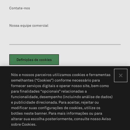
Contate-nos
Nossa equipe comercial
Definições de cookies
Disclaimers Legais
Termos de Uso
Aviso de Cookies
Nós e nossos parceiros utilizamos cookies e ferramentas
Política de Privacidade
Portal de privacidade do cliente (em inglês)
semelhantes (“Cookies”) conforme necessário para
Não Venda Minhas Informações Pessoais
© 2026 S&P Global
fornecer serviços digitais e operar nosso site, bem como
para finalidades “opcionais” relacionadas a
funcionalidade, desempenho (incluindo análise de dados)
e publicidade direcionada. Para aceitar, rejeitar ou
modificar suas configurações de cookies, utilize os
botões neste banner. Para mais informações ou para
alterar sua escolha posteriormente, consulte nosso Aviso
sobre Cookies.