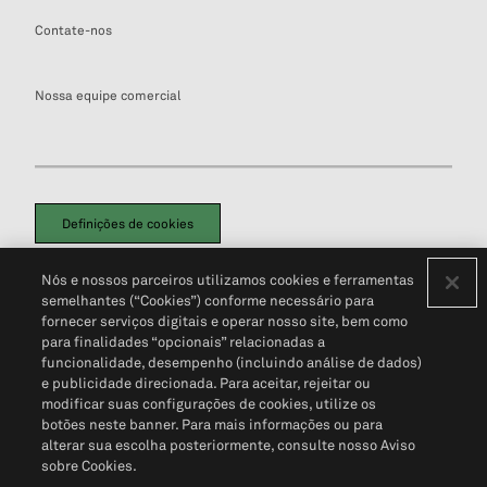
Contate-nos
Nossa equipe comercial
Definições de cookies
Disclaimers Legais
Termos de Uso
Aviso de Cookies
Nós e nossos parceiros utilizamos cookies e ferramentas
Política de Privacidade
Portal de privacidade do cliente (em inglês)
semelhantes (“Cookies”) conforme necessário para
Não Venda Minhas Informações Pessoais
© 2026 S&P Global
fornecer serviços digitais e operar nosso site, bem como
para finalidades “opcionais” relacionadas a
funcionalidade, desempenho (incluindo análise de dados)
e publicidade direcionada. Para aceitar, rejeitar ou
modificar suas configurações de cookies, utilize os
botões neste banner. Para mais informações ou para
alterar sua escolha posteriormente, consulte nosso Aviso
sobre Cookies.